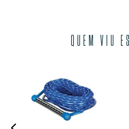
QUEM VIU E
ion
 JUROS