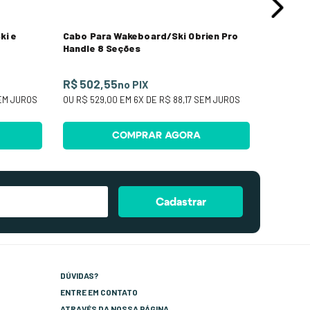
ki e
Cabo Para Wakeboard/Ski Obrien Pro
Handle 8 Seções
R$ 502,55
no PIX
M JUROS
OU
R$ 529,00
EM
6
X DE
R$ 88,17
SEM JUROS
COMPRAR AGORA
Cadastrar
DÚVIDAS?
ENTRE EM CONTATO
ATRAVÉS DA NOSSA PÁGINA