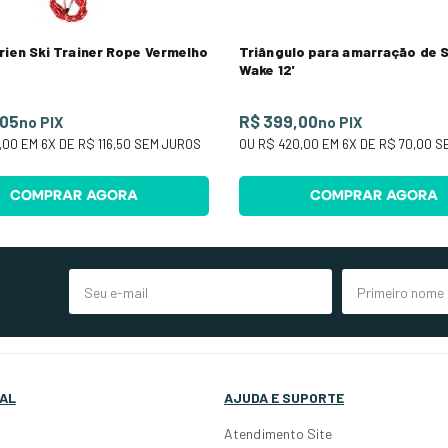
rien Ski Trainer Rope Vermelho
Triângulo para amarração de S
Wake 12'
,05
R$ 399,00
no PIX
no PIX
,00
EM
6
X DE
R$ 116,50
SEM JUROS
OU
R$ 420,00
EM
6
X DE
R$ 70,00
SE
COMPRAR AGORA
COMPRAR AGORA
AL
AJUDA E SUPORTE
Atendimento Site