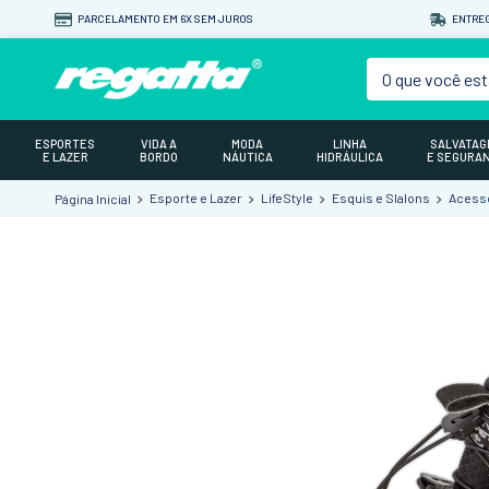
PARCELAMENTO EM 6X SEM JUROS
ENTREG
O que você est
ESPORTES
VIDA A
MODA
LINHA
SALVATA
E LAZER
BORDO
NÁUTICA
HIDRÁULICA
E SEGURA
Esporte e Lazer
LifeStyle
Esquis e Slalons
Acessó