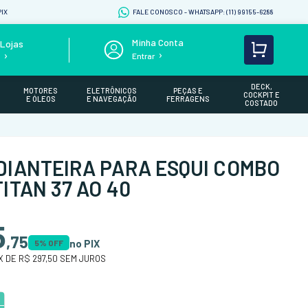
IX
FALE CONOSCO - WHATSAPP: (11) 99155-6288
Lojas
Entrar
s
DECK,
MOTORES
ELETRÔNICOS
PEÇAS E
COCKPIT E
E ÓLEOS
E NAVEGAÇÃO
FERRAGENS
COSTADO
DIANTEIRA PARA ESQUI COMBO
ITAN 37 AO 40
5
,
75
no PIX
5
% OFF
X DE
R$ 297,50
SEM JUROS