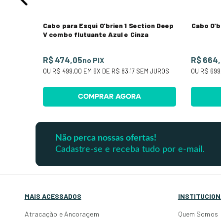
Cabo para Esqui O'brien 1 Section Deep
Cabo O'b
V combo flutuante Azul e Cinza
R$ 474,05
R$ 664
no PIX
OU
R$ 499,00
EM
6
X DE
R$ 83,17
SEM JUROS
OU
R$ 699
COMPRAR AGORA
Não perca nossas ofertas!
Cadastre-se e receba tudo por e-mail.
MAIS ACESSADOS
INSTITUCION
Atracação e Ancoragem
Quem Somos