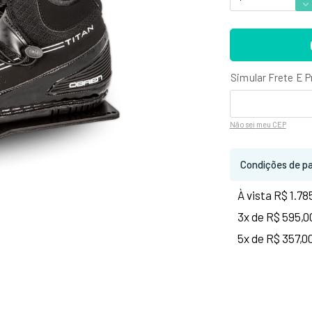
Não sei
meu CEP
Condições de p
À vista R$ 1.78
3x de R$ 595,0
5x de R$ 357,0