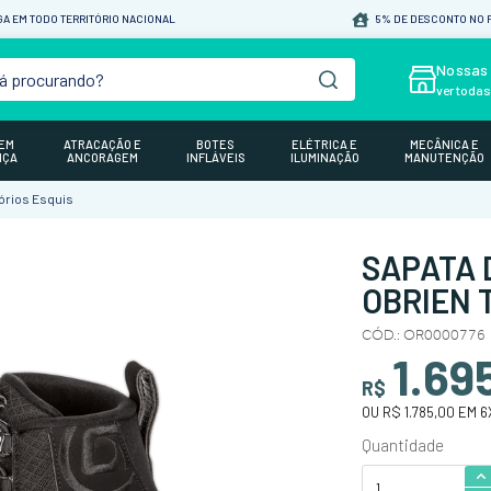
A EM TODO TERRITÓRIO NACIONAL
5% DE DESCONTO NO P
á procurando?
Nossas 
ver toda
GEM
ATRACAÇÃO E
BOTES
ELÉTRICA E
MECÂNICA E
NÇA
ANCORAGEM
INFLÁVEIS
ILUMINAÇÃO
MANUTENÇÃO
rios Esquis
SAPATA 
OBRIEN T
CÓD.
:
OR0000776
1.69
R$
OU
R$ 1.785,00
EM
6