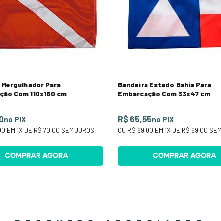
 Mergulhador Para
Bandeira Estado Bahia Para
ção Com 110x160 cm
Embarcação Com 33x47 cm
0
R$ 65,55
no PIX
no PIX
00
EM
1
X DE
R$ 70,00
SEM JUROS
OU
R$ 69,00
EM
1
X DE
R$ 69,00
SEM
COMPRAR AGORA
COMPRAR AGORA