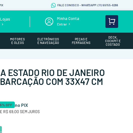
IX
FALE CONOSCO - WHATSAPP: (11) 99155-6288
Lojas
Entrar
s
DECK,
MOTORES
ELETRÔNICOS
PEÇAS E
COCKPIT E
E ÓLEOS
E NAVEGAÇÃO
FERRAGENS
COSTADO
A ESTADO RIO DE JANEIRO
BARCAÇÃO COM 33X47 CM
no PIX
5
% OFF
DE
R$ 69,00
SEM JUROS