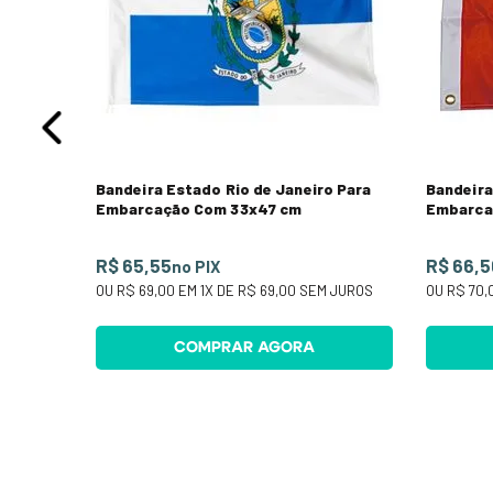
 JUROS
Bandeira Estado Rio de Janeiro Para
Bandeira
Embarcação Com 33x47 cm
Embarca
R$ 65,55
R$ 66,5
no PIX
OU
R$ 69,00
EM
1
X DE
R$ 69,00
SEM JUROS
OU
R$ 70,
COMPRAR AGORA