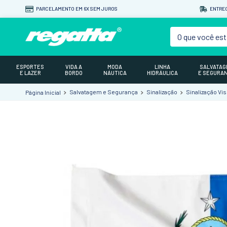
PARCELAMENTO EM 6X SEM JUROS
ENTREG
O que você est
ESPORTES
VIDA A
MODA
LINHA
SALVATA
E LAZER
BORDO
NÁUTICA
HIDRÁULICA
E SEGURA
Salvatagem e Segurança
Sinalização
Sinalização Vis