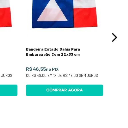
OU
R$ 69
Bandeira Estado Bahia Para
Embarcação Com 22x33 cm
R$ 46,55
no PIX
 JUROS
OU
R$ 49,00
EM
1
X DE
R$ 49,00
SEM JUROS
COMPRAR AGORA