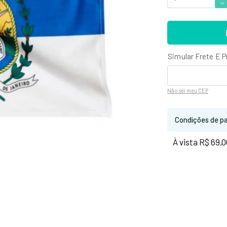
Não sei
meu CEP
Condições de p
À vista R$ 69,0