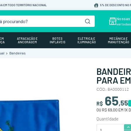
A EM TODO TERRITÓRIO NACIONAL
5% DE DESCONTO NO P
á procurando?
Nossas 
ver toda
GEM
ATRACAÇÃO E
BOTES
ELÉTRICA E
MECÂNICA E
NÇA
ANCORAGEM
INFLÁVEIS
ILUMINAÇÃO
MANUTENÇÃO
ual
Bandeiras
BANDEIR
PARA EM
CÓD.
:
BA0000112
65
,
55
R$
OU
R$ 69,00
EM
1
X 