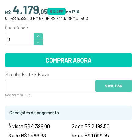
4.179
,
05
no PIX
R$
5
% OFF
OU
R$ 4.399,00
EM
6
X DE
R$ 733,17
SEM JUROS
COMPRAR AGORA
Não sei
meu CEP
Condições de pagamento
À vista R$ 4.399,00
2x de R$ 2.199,50
3x de R$ 1.466,33
4x de R$ 1.099,75