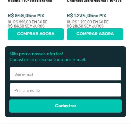
Magma T10-303B Branca
Churrasqueira Magma T10-375
R$ 949,05
R$ 1.234,05
no PIX
no PIX
OU
R$ 999,00
EM
6
X DE
OU
R$ 1.299,00
EM
6
X DE
R$ 166,50
SEM JUROS
R$ 216,50
SEM JUROS
COMPRAR AGORA
COMPRAR AGORA
Não perca nossas ofertas!
Cadastre-se e receba tudo por e-mail.
Cadastrar