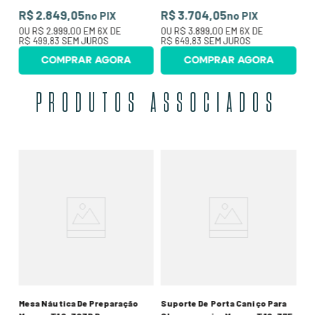
R$ 2.849,05
R$ 3.704,05
no PIX
no PIX
OU
R$ 2.999,00
EM
6
X DE
OU
R$ 3.899,00
EM
6
X DE
R$ 499,83
SEM JUROS
R$ 649,83
SEM JUROS
COMPRAR AGORA
COMPRAR AGORA
PRODUTOS ASSOCIADOS
Su
60
Ch
R
00
O
SE
Mesa Náutica De Preparação
Suporte De Porta Caniço Para