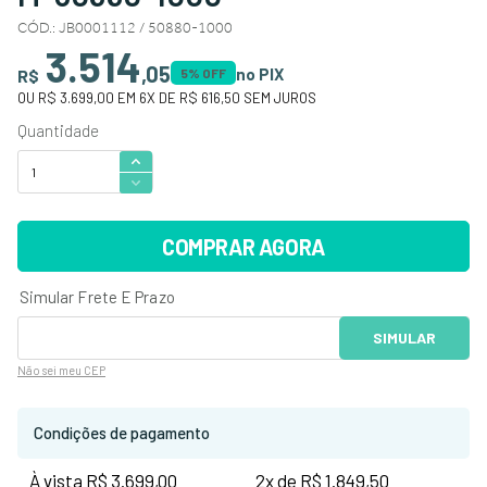
CÓD.
:
JB0001112 / 50880-1000
3.514
,
05
no PIX
R$
5
% OFF
OU
R$ 3.699,00
EM
6
X DE
R$ 616,50
SEM JUROS
COMPRAR AGORA
Não sei
meu CEP
Condições de pagamento
À vista R$ 3.699,00
2x de R$ 1.849,50