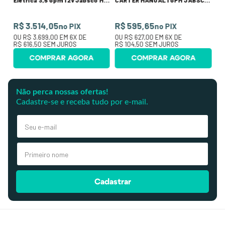
Elétrica 3,5 Gpm 12v Jabsco M-
CARTER MANUAL 1 GPM JABSCO
50880-1000
M-34060-0010 (2 MANGUEIRAS)
R$ 3.514,05
R$ 595,65
no PIX
no PIX
OU
R$ 3.699,00
EM
6
X DE
OU
R$ 627,00
EM
6
X DE
R$ 616,50
SEM JUROS
R$ 104,50
SEM JUROS
COMPRAR AGORA
COMPRAR AGORA
Não perca nossas ofertas!
Cadastre-se e receba tudo por e-mail.
Cadastrar