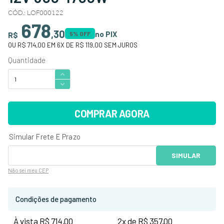
CÓD.
:
LOF000122
678
,
30
no PIX
R$
5
% OFF
OU
R$ 714,00
EM
6
X DE
R$ 119,00
SEM JUROS
COMPRAR AGORA
Não sei
meu CEP
Condições de pagamento
À vista R$ 714,00
2x de R$ 357,00