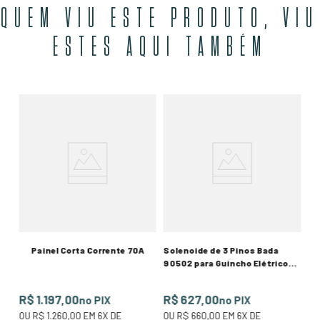
QUEM VIU ESTE PRODUTO, VIU
ESTES AQUI TAMBÉM
R
50
O
R$
Painel Corta Corrente 70A
Solenoide de 3 Pinos Bada
90502 para Guincho Elétrico
24V 1500W
R$ 1.197,00
R$ 627,00
no PIX
no PIX
OU
R$ 1.260,00
EM
6
X DE
OU
R$ 660,00
EM
6
X DE