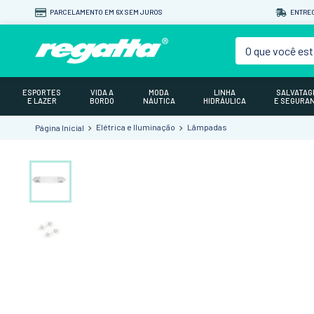
PARCELAMENTO EM 6X SEM JUROS
ENTREG
O que você est
ESPORTES
VIDA A
MODA
LINHA
SALVATA
E LAZER
BORDO
NÁUTICA
HIDRÁULICA
E SEGURA
Elétrica e Iluminação
Lâmpadas