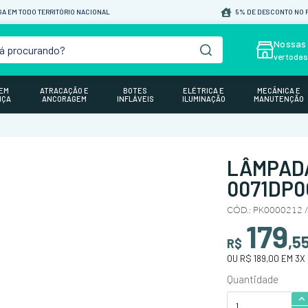
A EM TODO TERRITÓRIO NACIONAL
5% DE DESCONTO NO P
á procurando?
Nossas 
ver toda
GEM
ATRACAÇÃO E
BOTES
ELÉTRICA E
MECÂNICA E
NÇA
ANCORAGEM
INFLÁVEIS
ILUMINAÇÃO
MANUTENÇÃO
LÂMPADA
0071DP0
CÓD.
:
PK0000212 
179
,
5
R$
OU
R$ 189,00
EM
3
X