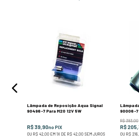
M-
 JUROS
Lâmpada de Reposição Aqua Signal
Lâmpada
90496-7 Para M20 12V 5W
90006-7
R$
393
,
00
R$ 39,90
R$ 205
no PIX
OU
R$ 42,00
EM
1
X DE
R$ 42,00
SEM JUROS
OU
R$ 216,