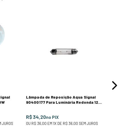
R$
24
,
00
R$ 17,1
OU
R$ 18,
ignal
Lâmpada de Reposição Aqua Signal
10W
90400177 Para Luminária Redonda 12V
10W
R$ 34,20
no PIX
 JUROS
OU
R$ 36,00
EM
1
X DE
R$ 36,00
SEM JUROS