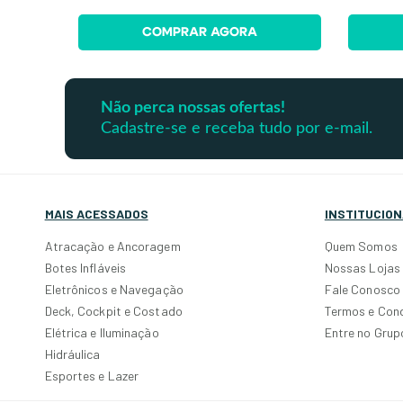
COMPRAR AGORA
Não perca nossas ofertas!
Cadastre-se e receba tudo por e-mail.
MAIS ACESSADOS
INSTITUCION
Atracação e Ancoragem
Quem Somos
Botes Infláveis
Nossas Lojas
Eletrônicos e Navegação
Fale Conosco
Deck, Cockpit e Costado
Termos e Con
Elétrica e Iluminação
Entre no Gru
Hidráulica
Esportes e Lazer