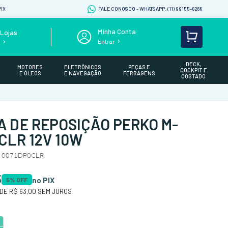
IX
FALE CONOSCO - WHATSAPP: (11) 99155-6288
Lojas
Entrar
s
DECK,
MOTORES
ELETRÔNICOS
PEÇAS E
COCKPIT E
E ÓLEOS
E NAVEGAÇÃO
FERRAGENS
COSTADO
 DE REPOSIÇÃO PERKO M-
CLR 12V 10W
/ 0071DP0CLR
5
no PIX
5
% OFF
 DE
R$ 63,00
SEM JUROS