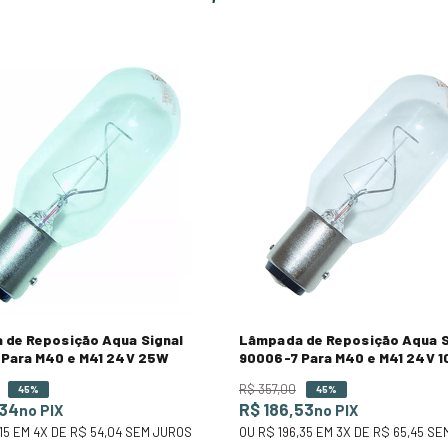
 de Reposição Aqua Signal
Lâmpada de Reposição Aqua S
 Para M40 e M41 24V 25W
90006-7 Para M40 e M41 24V 
R$
357
,
00
45%
45%
,34
R$ 186,53
no PIX
no PIX
15
EM
4
X DE
R$ 54,04
SEM JUROS
OU
R$ 196,35
EM
3
X DE
R$ 65,45
SEM