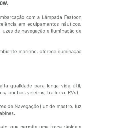
10W.
a embarcação com a Lâmpada Festoon
celência em equipamentos náuticos,
m luzes de navegação e iluminação de
ambiente marinho, oferece iluminação
lta qualidade para longa vida útil,
, lanchas, veleiros, trailers e RVs).
zes de Navegação (luz de mastro, luz
abines.
tato, que permite uma troca rápida e