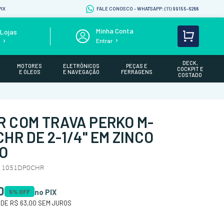
IX
FALE CONOSCO - WHATSAPP: (11) 99155-6288
Lojas
Entrar
s
DECK,
MOTORES
ELETRÔNICOS
PEÇAS E
COCKPIT E
E ÓLEOS
E NAVEGAÇÃO
FERRAGENS
COSTADO
 COM TRAVA PERKO M-
HR DE 2-1/4" EM ZINCO
O
/ 1051DP0CHR
0
no PIX
5
% OFF
 DE
R$ 63,00
SEM JUROS