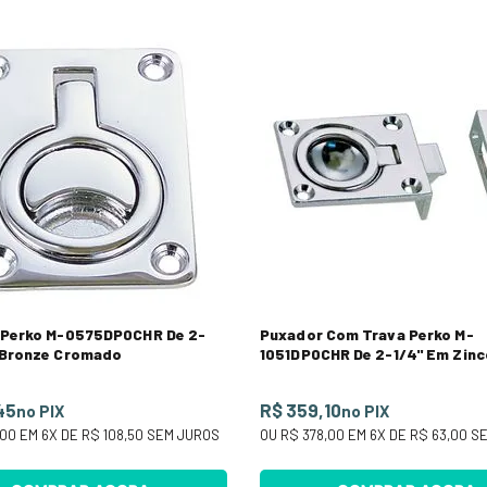
 Perko M-0575DP0CHR De 2-
Puxador Com Trava Perko M-
 Bronze Cromado
1051DP0CHR De 2-1/4" Em Zinc
Cromado
45
R$ 359,10
no PIX
no PIX
,00
EM
6
X DE
R$ 108,50
SEM JUROS
OU
R$ 378,00
EM
6
X DE
R$ 63,00
SE