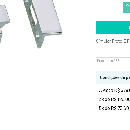
Não sei
meu CEP
Condições de p
À vista R$ 378
3x de R$ 126,0
5x de R$ 75,60