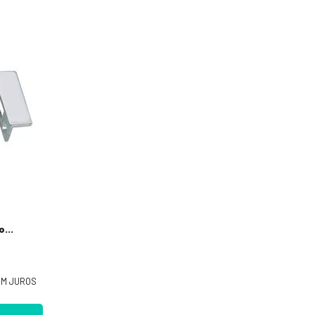
o
M JUROS