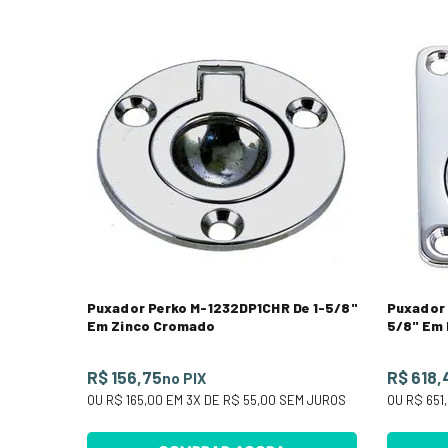
Puxador Perko M-1232DP1CHR De 1-5/8"
Puxador
Em Zinco Cromado
5/8" Em
R$ 156,75
R$ 618,
no PIX
OU
R$ 165,00
EM
3
X DE
R$ 55,00
SEM JUROS
OU
R$ 651