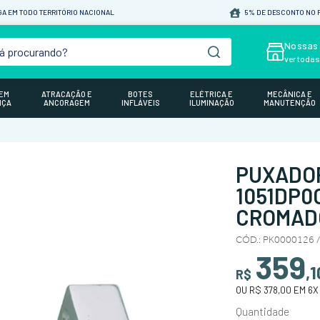
A EM TODO TERRITÓRIO NACIONAL
5% DE DESCONTO NO P
á procurando?
Nossas 
ver toda
GEM
ATRACAÇÃO E
BOTES
ELÉTRICA E
MECÂNICA E
NÇA
ANCORAGEM
INFLÁVEIS
ILUMINAÇÃO
MANUTENÇÃO
PUXADOR
1051DP0C
CROMAD
CÓD.
:
PK0000126 
359
,
1
R$
OU
R$ 378,00
EM
6
X