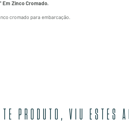
" Em Zinco Cromado.
zinco cromado para embarcação.
STE PRODUTO, VIU ESTES 