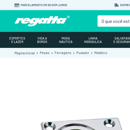
PARCELAMENTO EM 6X SEM JUROS
ENTREG
O que você est
ESPORTES
VIDA A
MODA
LINHA
SALVATA
E LAZER
BORDO
NÁUTICA
HIDRÁULICA
E SEGURA
Peças
Ferragens
Puxador
Metálico