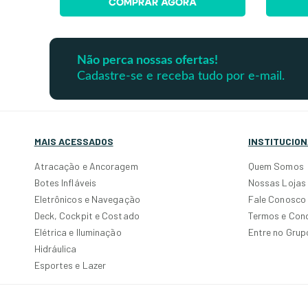
COMPRAR AGORA
Não perca nossas ofertas!
Cadastre-se e receba tudo por e-mail.
MAIS ACESSADOS
INSTITUCION
Atracação e Ancoragem
Quem Somos
Botes Infláveis
Nossas Lojas
Eletrônicos e Navegação
Fale Conosco
Deck, Cockpit e Costado
Termos e Con
Elétrica e Iluminação
Entre no Gru
Hidráulica
Esportes e Lazer